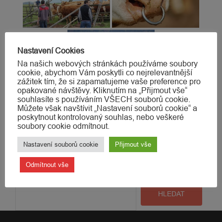
Nastavení Cookies
Na našich webových stránkách používáme soubory
cookie, abychom Vám poskytli co nejrelevantnější
zážitek tím, že si zapamatujeme vaše preference pro
opakované návštěvy. Kliknutím na „Přijmout vše“
Tento záznam byl publikován v . Uložit
odkaz
do
souhlasíte s používáním VŠECH souborů cookie.
záložek.
Můžete však navštívit „Nastavení souborů cookie“ a
poskytnout kontrolovaný souhlas, nebo veškeré
soubory cookie odmítnout.
Navigace
Nastavení souborů cookie
Přijmout vše
Koně – Red
→
pro
Odmítnout vše
Hledat
příspěvek
HLEDAT